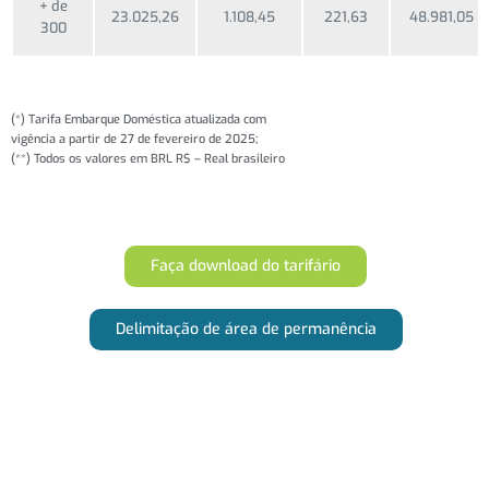
+ de
23.025,26
1.108,45
221,63
48.981,05
300
(*) Tarifa Embarque Doméstica atualizada com
vigência a partir de 27 de fevereiro de 2025;
(**) Todos os valores em BRL R$ – Real brasileiro
Faça download do tarifário
Delimitação de área de permanência