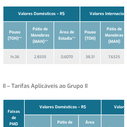
Valores Domésticos – R$
Valores Internacion
Pátio de
Pátio de
Pouso
Área de
Pouso
Manobras
Manobras
(TON)**
Estadia**
(TON)
(MAN)**
(MAN)
14,36
2,8335
0,6070
38,31
7,6325
II – Tarífas Aplicáveis ao Grupo II
Valores Domésticos – R$
Valore
Faixas
de
Pátio de
Área
PMD