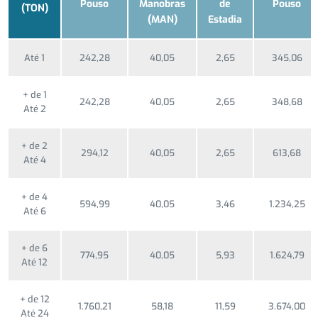
Pouso
Manobras
de
Pouso
(TON)
(MAN)
Estadia
Até 1
242,28
40,05
2,65
345,06
+ de 1
242,28
40,05
2,65
348,68
Até 2
+ de 2
294,12
40,05
2,65
613,68
Até 4
+ de 4
594,99
40,05
3,46
1.234,25
Até 6
+ de 6
774,95
40,05
5,93
1.624,79
Até 12
+ de 12
1.760,21
58,18
11,59
3.674,00
Até 24