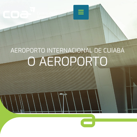
o
conteúdo
Pular
para
o
conteúdo
AEROPORTO INTERNACIONAL DE CUIABÁ
O AEROPORTO