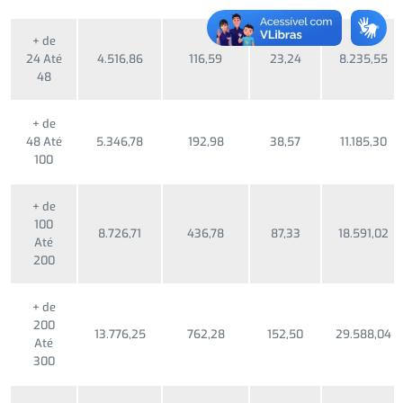
+ de
24 Até
4.516,86
116,59
23,24
8.235,55
48
+ de
48 Até
5.346,78
192,98
38,57
11.185,30
100
+ de
100
8.726,71
436,78
87,33
18.591,02
Até
200
+ de
200
13.776,25
762,28
152,50
29.588,04
Até
300