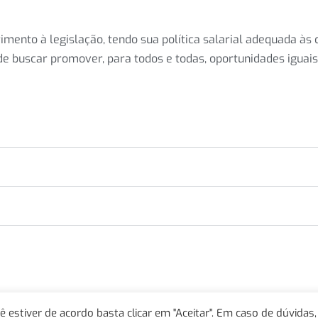
ento à legislação, tendo sua política salarial adequada às 
 de buscar promover, para todos e todas, oportunidades iguai
cê estiver de acordo basta clicar em "Aceitar". Em caso de dúvidas,
 – Centro Oeste Airports. Todos os direitos reservados.