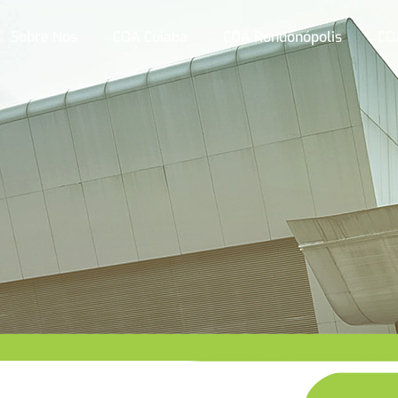
Sobre Nós
COA Cuiabá
COA Rondonópolis
CO