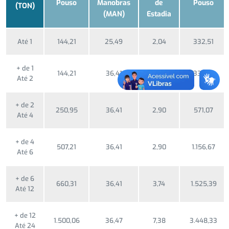
Pouso
Manobras
de
Pouso
(TON)
(MAN)
Estadia
Até 1
144,21
25,49
2,04
332,51
+ de 1
144,21
36,41
2,90
332,51
Até 2
+ de 2
250,95
36,41
2,90
571,07
Até 4
+ de 4
507,21
36,41
2,90
1.156,67
Até 6
+ de 6
660,31
36,41
3,74
1.525,39
Até 12
+ de 12
1.500,06
36,47
7,38
3.448,33
Até 24