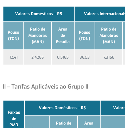
Valores Domésticos – R$
Valores Internacionais
Pátio de
Área
Pátio de
Pouso
Pouso
Manobras
de
Manobras
(TON)
(TON)
(MAN)
Estadia
(MAN)
12,41
2,4286
0,5165
36,53
7,3158
II – Tarífas Aplicáveis ao Grupo II
Valores Domésticos – R$
Valores
Faixas
de
Pátio de
Área
PMD