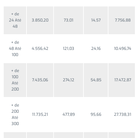
+ de
24 Até
3.850,20
73,01
14,57
7.756,88
48
+ de
48 Até
4.556,42
121,03
24,16
10.496,74
100
+ de
100
7.435,06
274,12
54,85
17.472,87
Até
200
+ de
200
11.735,21
477,89
95,66
27.738,31
Até
300