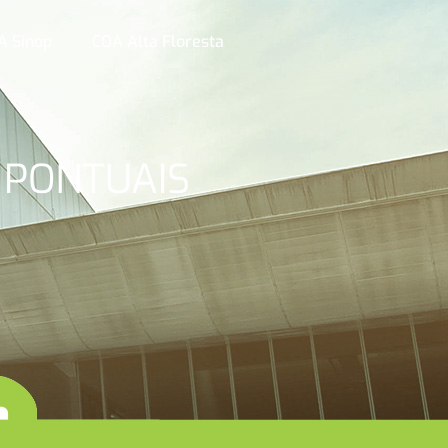
A Sinop
COA Alta Floresta
 PONTUAIS