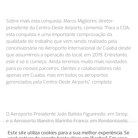
Sobre mais esta conquista, Marco Migliorini, diretor-
presidente da Centro-Oeste Airports, comenta: “Para a COA,
esta conquista é uma importante comprovação da
qualidade do trabalho que vem sendo realizado pela
concessionária no Aeroporto Internacional de Cuiabá desde
que assumimos a operação do local, em 2019. Entretanto,
este é só o começo. Ainda teremos muito mais novidades
para os nossos parceiros, clientes e colaboradores não
apenas em Cuiabá, mas em todos os aeroportos
gerenciados pela Centro-Oeste Airports”, completa.
O Aeroporto Presidente João Batista Figueiredo, em Sinop,
e o Aeroporto Maestro Marinho Franco, em Rondonópolis,
ambos também administrados pela Centro-Oeste Airports,
Este site utiliza cookies para a sua melhor experiência. Se
já constavam na lista de aeroportos certificados pela ANAC