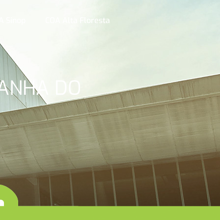
A Sinop
COA Alta Floresta
PANHA DO