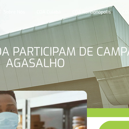
Sobre Nós
COA Cuiabá
COA Rondonópolis
CO
A PARTICIPAM DE CAM
AGASALHO