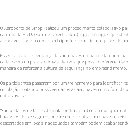
O Aeroporto de Sinop realizou um procedimento colaborativo para
caminhada F.O.D. (Foreing Object Debris), sigla em inglês que ide
aeronaves, contou com a participação de múltiplas equipes do ae
Essencial para a segurança das aeronaves no pátio e também na 
cada trecho da pista em busca de itens que possam oferecer ris
maneira de reforçar a cultura de segurança no empreendimento.
Os participantes passaram por um treinamento para identificar iten
circulação, evitando possíveis danos às aeronaves como furo de 
outras avarias.
“São pedaços de lacres de mala, pedras, plástico ou qualquer out
bagagens de passageiros ou mesmo de outras aeronaves e veícul
descartados em locais inadequados também podem acabar sendo l