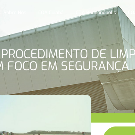
Sobre Nós
COA Cuiabá
COA Rondonópolis
CO
: PROCEDIMENTO DE LIM
M FOCO EM SEGURANÇA