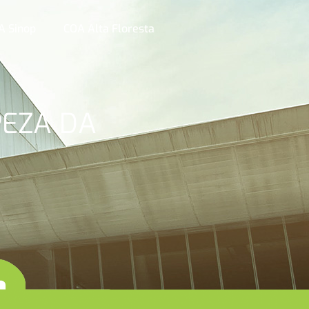
A Sinop
COA Alta Floresta
PEZA DA