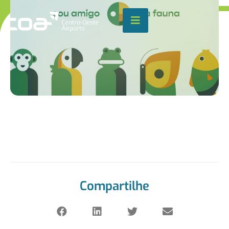
o
conteúdo
Pular
para
o
conteúdo
Compartilhe