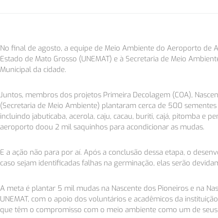
No final de agosto, a equipe de Meio Ambiente do Aeroporto de Al
Estado de Mato Grosso (UNEMAT) e à Secretaria de Meio Ambiente
Municipal da cidade.
Juntos, membros dos projetos Primeira Decolagem (COA), Nasce
(Secretaria de Meio Ambiente) plantaram cerca de 500 sementes de
incluindo jabuticaba, acerola, caju, cacau, buriti, cajá, pitomba e pe
aeroporto doou 2 mil saquinhos para acondicionar as mudas.
E a ação não para por aí. Após a conclusão dessa etapa, o dese
caso sejam identificadas falhas na germinação, elas serão devida
A meta é plantar 5 mil mudas na Nascente dos Pioneiros e na Na
UNEMAT, com o apoio dos voluntários e acadêmicos da instituiç
que têm o compromisso com o meio ambiente como um de seus p