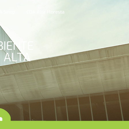
A Sinop
COA Alta Floresta
BIENTE
 ALTA