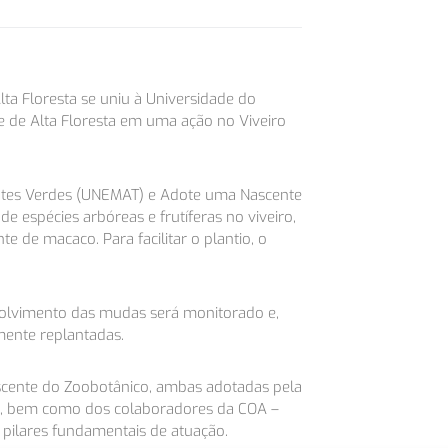
ta Floresta se uniu à Universidade do
 de Alta Floresta em uma ação no Viveiro
ntes Verdes (UNEMAT) e Adote uma Nascente
 espécies arbóreas e frutíferas no viveiro,
nte de macaco. Para facilitar o plantio, o
nvolvimento das mudas será monitorado e,
mente replantadas.
scente do Zoobotânico, ambas adotadas pela
ão, bem como dos colaboradores da COA –
ilares fundamentais de atuação.