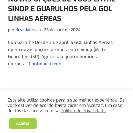
SINOP E GUARULHOS PELA GOL
LINHAS AÉREAS
por
devcriateria
26 de abril de 2024
Compartilhe Desde 3 de abril, a GOL Linhas Aéreas
opera novas opções de voos entre Sinop (MT) e
Guarulhos (SP). Agora, são quatro horários
diurnos…
Continue a ler »
Este site utiliza cookies para a sua melhor experiência. Se
« Anterior
1
…
3
4
5
6
7
…
você estiver de acordo basta clicar em "Aceitar". Em caso
de dúvidas, acesse nossa
Política de Privacidade
.
12
Próximo »
Aceitar