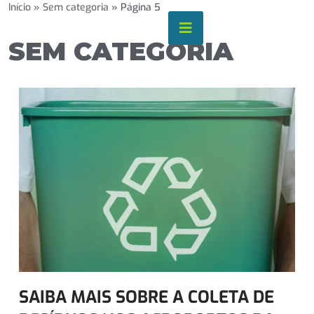
o
Início
»
Sem categoria
»
Página 5
conteúdo
Pular
SEM CATEGORIA
para
o
conteúdo
SAIBA MAIS SOBRE A COLETA DE